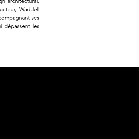
n architectural,
ructeur, Waddell
accompagnant ses
ui dépassent les