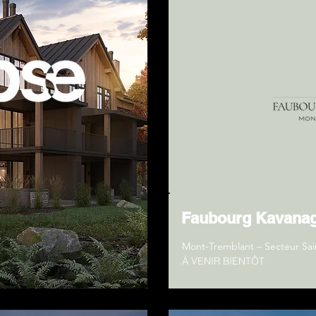
Faubourg Kavana
Mont-Tremblant – Secteur Sai
À VENIR BIENTÔT