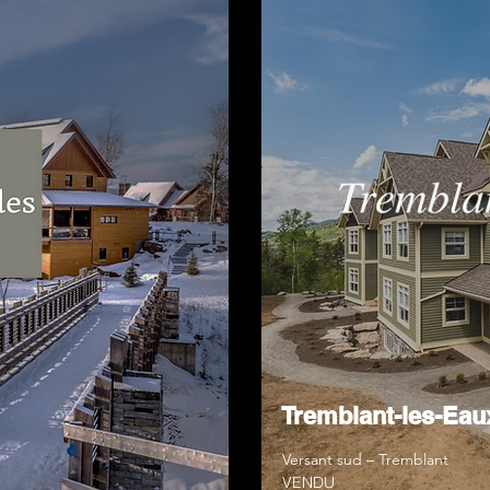
Tremblant-les-Eau
Versant sud – Tremblant
VENDU