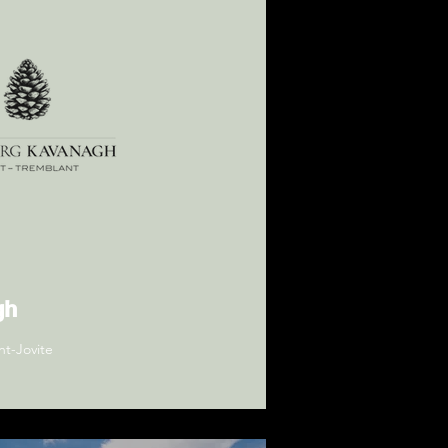
gh
nt-Jovite