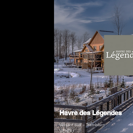
Havre des Légendes
Versant sud – Tremblant
VENDU